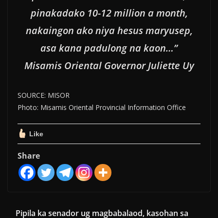
pinakadako 10-12 million a month,
nakaingon ako niya hesus maryusep,
asa kana padulong na kaon…”
Misamis Oriental Governor Juliette Uy
SOURCE: MISOR
Photo: Misamis Oriental Provincial Information Office
Like
Share
Pipila ka senador ug magbabalaod, kasohan sa