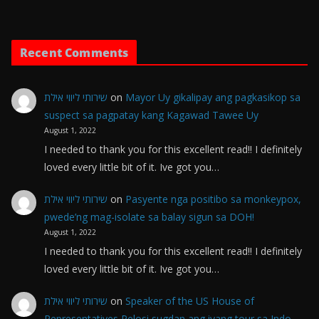
Recent Comments
שירותי ליווי אילת
on
Mayor Uy gikalipay ang pagkasikop sa
suspect sa pagpatay kang Kagawad Tawee Uy
August 1, 2022
I needed to thank you for this excellent read!! I definitely
loved every little bit of it. Ive got you…
שירותי ליווי אילת
on
Pasyente nga positibo sa monkeypox,
pwede’ng mag-isolate sa balay sigun sa DOH!
August 1, 2022
I needed to thank you for this excellent read!! I definitely
loved every little bit of it. Ive got you…
שירותי ליווי אילת
on
Speaker of the US House of
Representatives Pelosi sugdan ang iyang tour sa Indo-