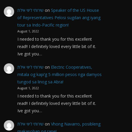
שירותי ליווי אילת
on
Speaker of the US House
of Representatives Pelosi sugdan ang iyang
tour sa Indo-Pacific region!
August 1, 2022
I needed to thank you for this excellent
read!! I definitely loved every little bit of it.
Ive got you…
שירותי ליווי אילת
on
Electric Cooperatives,
mitala og kapi’g 5 million pesos nga damyos
tungod sa linog sa Abra!
August 1, 2022
I needed to thank you for this excellent
read!! I definitely loved every little bit of it.
Ive got you…
שירותי ליווי אילת
on
Vhong Navarro, posibleng
makasohan og rape!