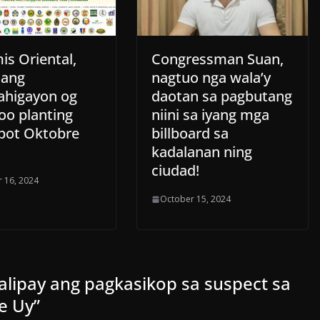
is Oriental,
Congressman Suan,
dang
nagtuo nga wala’y
higayon og
daotan sa pagbutang
o planting
niini sa iyang mga
ot Oktobre
billboard sa
kadalanan ning
ciudad!
 16, 2024
October 15, 2024
alipay ang pagkasikop sa suspect sa
e Uy
”