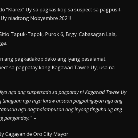
o “Klarex” Uy sa pagkasikop sa suspect sa pagpusil-
e Uy niadtong Nobyembre 2021!
itio Tapuk-Tapok, Purok 6, Brgy. Cabasagan Lala,
ga.
an ang pagkadakop dako ang iyang pasalamat.
pect sa pagpatay kang Kagawad Tawee Uy, usa na
lya nga ang suspetsado sa pagpatay ni Kagawad Tawee Uy
g tinaguan nga mga laraw unsaon pagpahigayon nga ang
tapusan nga nagmalampuson ang inyong tinguha ug ang
g pangandoy.
.” –
Uy Cagayan de Oro City Mayor