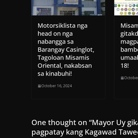
Motorsiklista nga
Misam
head on nga
gitak
nabangga sa
magpa
Barangay Casinglot,
bambo
Tagoloan Misamis
umaab
Oriental, nakabsan
18!
sa kinabuhi!
October
October 16, 2024
One thought on “
Mayor Uy gik
pagpatay kang Kagawad Tawe