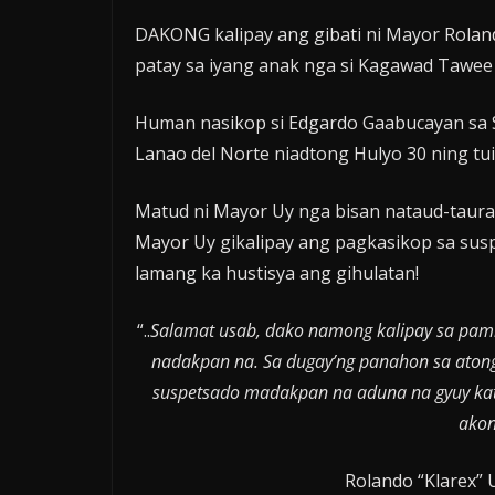
DAKONG kalipay ang gibati ni Mayor Roland
patay sa iyang anak nga si Kagawad Tawe
Human nasikop si Edgardo Gaabucayan sa S
Lanao del Norte niadtong Hulyo 30 ning tui
Matud ni Mayor Uy nga bisan nataud-taur
Mayor Uy gikalipay ang pagkasikop sa sus
lamang ka hustisya ang gihulatan!
“..
Salamat usab, dako namong kalipay sa pami
nadakpan na. Sa dugay’ng panahon sa aton
suspetsado madakpan na aduna na gyuy ka
akon
Rolando “Klarex” 