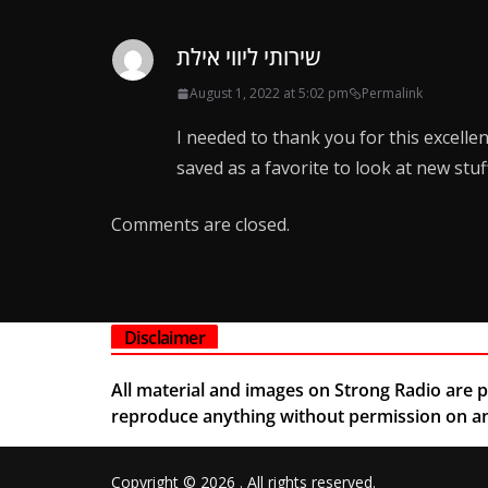
שירותי ליווי אילת
August 1, 2022 at 5:02 pm
Permalink
I needed to thank you for this excellent r
saved as a favorite to look at new stu
Comments are closed.
Disclaimer
All material and images on Strong Radio are pe
reproduce anything without permission on any
Copyright © 2026
. All rights reserved.