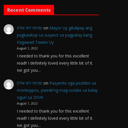
Recent Comments
שירותי ליווי אילת
on
Mayor Uy gikalipay ang
pagkasikop sa suspect sa pagpatay kang
Kagawad Tawee Uy
August 1, 2022
I needed to thank you for this excellent
read!! I definitely loved every little bit of it.
Ive got you…
שירותי ליווי אילת
on
Pasyente nga positibo sa
monkeypox, pwede’ng mag-isolate sa balay
sigun sa DOH!
August 1, 2022
I needed to thank you for this excellent
read!! I definitely loved every little bit of it.
Ive got you…