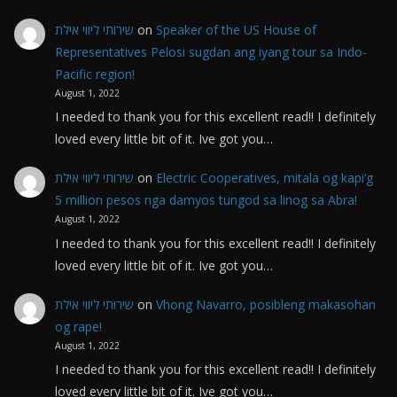
שירותי ליווי אילת
on
Speaker of the US House of
Representatives Pelosi sugdan ang iyang tour sa Indo-
Pacific region!
August 1, 2022
I needed to thank you for this excellent read!! I definitely
loved every little bit of it. Ive got you…
שירותי ליווי אילת
on
Electric Cooperatives, mitala og kapi’g
5 million pesos nga damyos tungod sa linog sa Abra!
August 1, 2022
I needed to thank you for this excellent read!! I definitely
loved every little bit of it. Ive got you…
שירותי ליווי אילת
on
Vhong Navarro, posibleng makasohan
og rape!
August 1, 2022
I needed to thank you for this excellent read!! I definitely
loved every little bit of it. Ive got you…