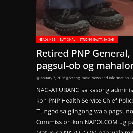
HEADLINES
NATIONAL
STRONG BALITA SA GABII
Retired PNP General,
pagsul-ob og mahalon
January 7, 2026
Strong Radio News and Information C
NAG-ATUBANG sa kasong administrat
kon PNP Health Service Chief Polic
Tungod sa giingong wala pagsunod 
Commission kon NAPOLCOM ug pag
Matud sa NAPOLCOM nga wala mit