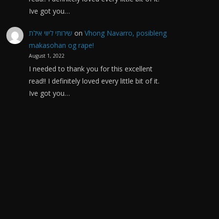
Ive got you…
שירותי ליווי אילת
on
Vhong Navarro, posibleng
makasohan og rape!
August 1, 2022
I needed to thank you for this excellent
read!! I definitely loved every little bit of it.
Ive got you…