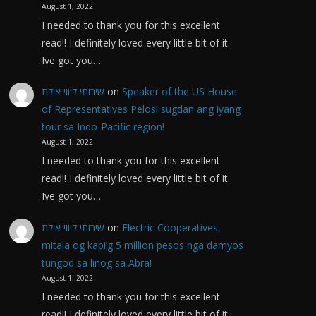
August 1, 2022
I needed to thank you for this excellent
read!! I definitely loved every little bit of it.
Ive got you…
שירותי ליווי אילת
on
Speaker of the US House
of Representatives Pelosi sugdan ang iyang
tour sa Indo-Pacific region!
August 1, 2022
I needed to thank you for this excellent
read!! I definitely loved every little bit of it.
Ive got you…
שירותי ליווי אילת
on
Electric Cooperatives,
mitala og kapi’g 5 million pesos nga damyos
tungod sa linog sa Abra!
August 1, 2022
I needed to thank you for this excellent
read!! I definitely loved every little bit of it.