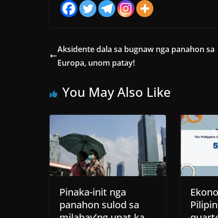
Aksidente dala sa bugnaw nga panahon sa
Europa, unom patay!
You May Also Like
Pinaka-init nga
Ekono
panahon sulod sa
Pilipi
milabay’ng upat ka
quarte