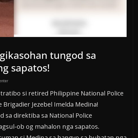
 gikasohan tungod sa
g sapatos!
enter
ibo si retired Philippine National Police
e Brigadier Jezebel Imelda Medina!
sa direktiba sa National Police
sul-ob og mahalon nga sapatos.
uman si Medina sa hangyo sa buhatan nga