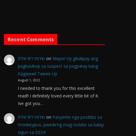
Recent Comments
שירותי ליווי אילת
on
Mayor Uy gikalipay ang
pagkasikop sa suspect sa pagpatay kang
Kagawad Tawee Uy
August 1, 2022
I needed to thank you for this excellent
read!! I definitely loved every little bit of it.
Ive got you…
שירותי ליווי אילת
on
Pasyente nga positibo sa
monkeypox, pwede’ng mag-isolate sa balay
sigun sa DOH!