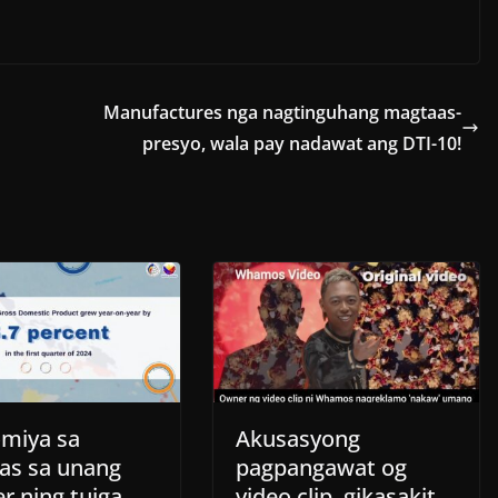
Manufactures nga nagtinguhang magtaas-
presyo, wala pay nadawat ang DTI-10!
miya sa
Akusasyong
nas sa unang
pagpangawat og
r ning tuiga,
video clip, gikasakit