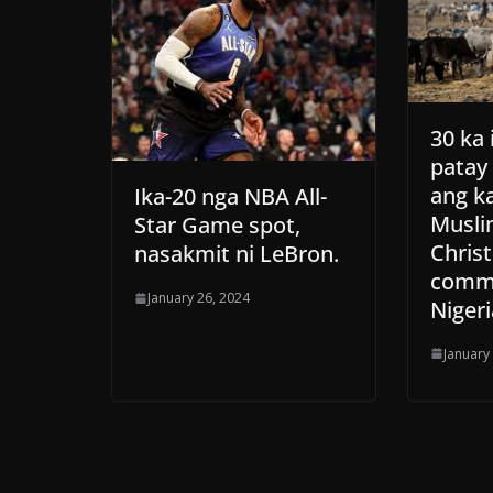
30 ka 
patay
ang ka
Ika-20 nga NBA All-
Musli
Star Game spot,
Chris
nasakmit ni LeBron.
commu
January 26, 2024
Nigeri
January