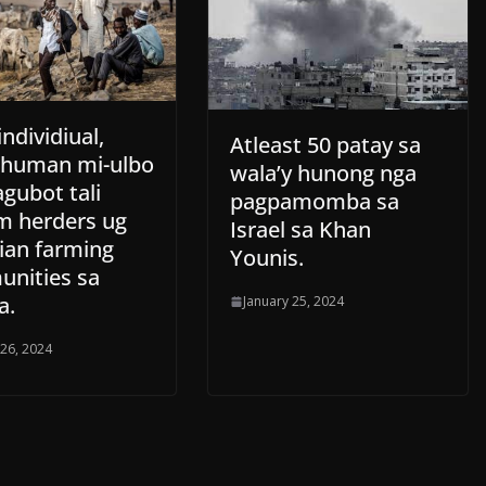
individiual,
Atleast 50 patay sa
 human mi-ulbo
wala’y hunong nga
gubot tali
pagpamomba sa
m herders ug
Israel sa Khan
tian farming
Younis.
nities sa
a.
January 25, 2024
 26, 2024