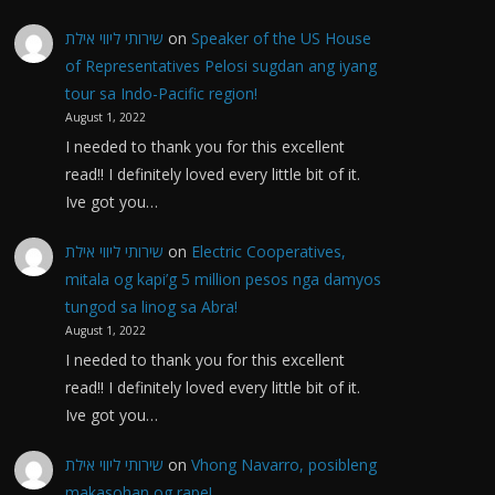
שירותי ליווי אילת
on
Speaker of the US House
of Representatives Pelosi sugdan ang iyang
tour sa Indo-Pacific region!
August 1, 2022
I needed to thank you for this excellent
read!! I definitely loved every little bit of it.
Ive got you…
שירותי ליווי אילת
on
Electric Cooperatives,
mitala og kapi’g 5 million pesos nga damyos
tungod sa linog sa Abra!
August 1, 2022
I needed to thank you for this excellent
read!! I definitely loved every little bit of it.
Ive got you…
שירותי ליווי אילת
on
Vhong Navarro, posibleng
makasohan og rape!