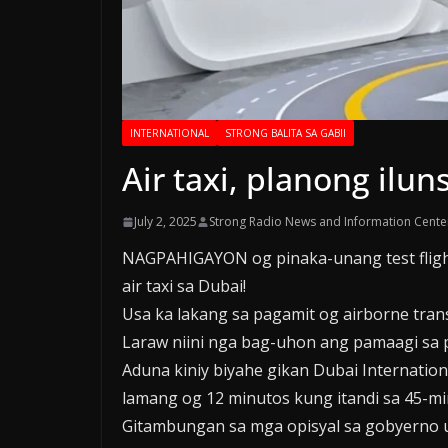
INTERNATIONAL
STRONG BALITA SA GABII
Air taxi, planong ilun
July 2, 2025
Strong Radio News and Information Cente
NAGPAHIGAYON og pinaka-unang test flight 
air taxi sa Dubai!
Usa ka lakang sa pagamit og airborne tran
Laraw niini nga bag-uhon ang pamaagi sa
Aduna kiniy biyahe gikan Dubai Internatio
lamang og 12 minutos kung itandi sa 45-mi
Gitambungan sa mga opisyal sa gobyerno ug 