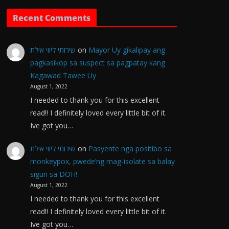
Recent Comments
שירותי ליווי אילת
on
Mayor Uy gikalipay ang
pagkasikop sa suspect sa pagpatay kang
Kagawad Tawee Uy
August 1, 2022
I needed to thank you for this excellent
read!! I definitely loved every little bit of it.
Ive got you…
שירותי ליווי אילת
on
Pasyente nga positibo sa
monkeypox, pwede’ng mag-isolate sa balay
sigun sa DOH!
August 1, 2022
I needed to thank you for this excellent
read!! I definitely loved every little bit of it.
Ive got you…