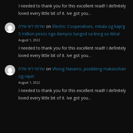
I needed to thank you for this excellent read!! I definitely
loved every little bit of it. Ive got you…
שירותי ליווי אילת
on
Electric Cooperatives, mitala og kapi’g
5 million pesos nga damyos tungod sa linog sa Abra!
August 1, 2022
I needed to thank you for this excellent read!! I definitely
loved every little bit of it. Ive got you…
שירותי ליווי אילת
on
Vhong Navarro, posibleng makasohan
og rape!
August 1, 2022
I needed to thank you for this excellent read!! I definitely
loved every little bit of it. Ive got you…