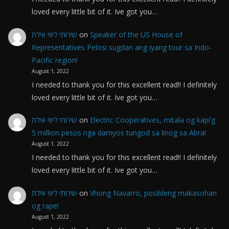
loved every little bit of it. Ive got you…
שירותי ליווי אילת
on
Speaker of the US House of
Representatives Pelosi sugdan ang iyang tour sa Indo-
Pacific region!
August 1, 2022
I needed to thank you for this excellent read!! I definitely
loved every little bit of it. Ive got you…
שירותי ליווי אילת
on
Electric Cooperatives, mitala og kapi’g
5 million pesos nga damyos tungod sa linog sa Abra!
August 1, 2022
I needed to thank you for this excellent read!! I definitely
loved every little bit of it. Ive got you…
שירותי ליווי אילת
on
Vhong Navarro, posibleng makasohan
og rape!
August 1, 2022