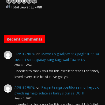
Total views : 237488
Recent Comments
שירותי ליווי אילת
on
Mayor Uy gikalipay ang pagkasikop sa
suspect sa pagpatay kang Kagawad Tawee Uy
August 1, 2022
I needed to thank you for this excellent read!! I definitely
loved every little bit of it. Ive got you…
שירותי ליווי אילת
on
Pasyente nga positibo sa monkeypox,
pwede’ng mag-isolate sa balay sigun sa DOH!
August 1, 2022
I needed to thank you for this excellent read!! I definitely