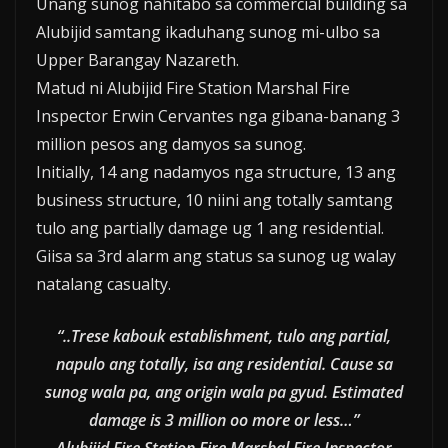
Unang sunog nahitabo sa commercial building sa
Alubijid samtang ikaduhang sunog mi-ulbo sa
Upper Barangay Nazareth.
Matud ni Alubijid Fire Station Marshal Fire
Inspector Erwin Cervantes nga gibana-banang 3
million pesos ang damyos sa sunog.
Initially, 14 ang nadamyos nga structure, 13 ang
business structure, 10 niini ang totally samtang
tulo ang partially damage ug 1 ang residential.
Giisa sa 3rd alarm ang status sa sunog ug walay
natalang casualty.
“..Trese kabouk establishment, tulo ang partial,
napulo ang totally, isa ang residential. Cause sa
sunog wala pa, ang origin wala pa gyud. Estimated
damage is 3 million oo more or less…”