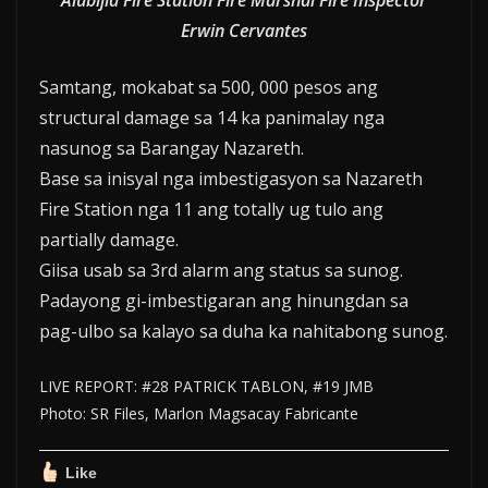
Alubijid Fire Station Fire Marshal Fire Inspector
Erwin Cervantes
Samtang, mokabat sa 500, 000 pesos ang
structural damage sa 14 ka panimalay nga
nasunog sa Barangay Nazareth.
Base sa inisyal nga imbestigasyon sa Nazareth
Fire Station nga 11 ang totally ug tulo ang
partially damage.
Giisa usab sa 3rd alarm ang status sa sunog.
Padayong gi-imbestigaran ang hinungdan sa
pag-ulbo sa kalayo sa duha ka nahitabong sunog.
LIVE REPORT: #28 PATRICK TABLON, #19 JMB
Photo: SR Files, Marlon Magsacay Fabricante
Like