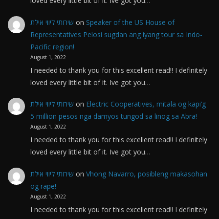
loved every little bit of it. Ive got you…
שירותי ליווי אילת
on
Speaker of the US House of
Representatives Pelosi sugdan ang iyang tour sa Indo-
Pacific region!
August 1, 2022
I needed to thank you for this excellent read!! I definitely
loved every little bit of it. Ive got you…
שירותי ליווי אילת
on
Electric Cooperatives, mitala og kapi’g
5 million pesos nga damyos tungod sa linog sa Abra!
August 1, 2022
I needed to thank you for this excellent read!! I definitely
loved every little bit of it. Ive got you…
שירותי ליווי אילת
on
Vhong Navarro, posibleng makasohan
og rape!
August 1, 2022
I needed to thank you for this excellent read!! I definitely