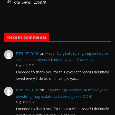
Total views : 236878
Recent Comments
שירותי ליווי אילת
on
Mayor Uy gikalipay ang pagkasikop sa
suspect sa pagpatay kang Kagawad Tawee Uy
August 1, 2022
I needed to thank you for this excellent read!! I definitely
loved every little bit of it. Ive got you…
שירותי ליווי אילת
on
Pasyente nga positibo sa monkeypox,
pwede’ng mag-isolate sa balay sigun sa DOH!
August 1, 2022
I needed to thank you for this excellent read!! I definitely