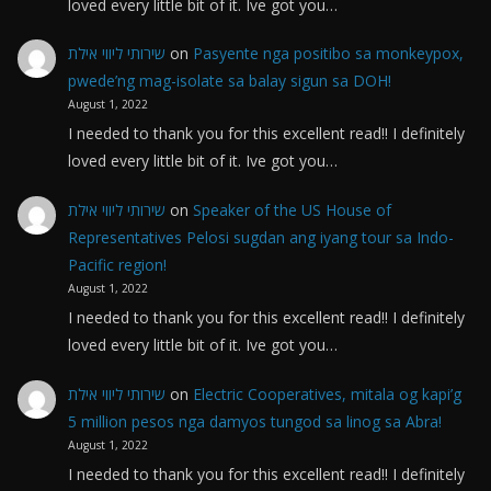
loved every little bit of it. Ive got you…
שירותי ליווי אילת
on
Pasyente nga positibo sa monkeypox,
pwede’ng mag-isolate sa balay sigun sa DOH!
August 1, 2022
I needed to thank you for this excellent read!! I definitely
loved every little bit of it. Ive got you…
שירותי ליווי אילת
on
Speaker of the US House of
Representatives Pelosi sugdan ang iyang tour sa Indo-
Pacific region!
August 1, 2022
I needed to thank you for this excellent read!! I definitely
loved every little bit of it. Ive got you…
שירותי ליווי אילת
on
Electric Cooperatives, mitala og kapi’g
5 million pesos nga damyos tungod sa linog sa Abra!
August 1, 2022
I needed to thank you for this excellent read!! I definitely