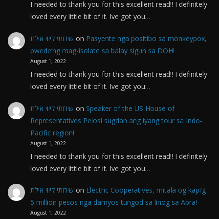
I needed to thank you for this excellent read!! I definitely
loved every little bit of it. Ive got you…
שירותי ליווי אילת
on
Pasyente nga positibo sa monkeypox,
pwede’ng mag-isolate sa balay sigun sa DOH!
August 1, 2022
I needed to thank you for this excellent read!! I definitely
loved every little bit of it. Ive got you…
שירותי ליווי אילת
on
Speaker of the US House of
Representatives Pelosi sugdan ang iyang tour sa Indo-
Pacific region!
August 1, 2022
I needed to thank you for this excellent read!! I definitely
loved every little bit of it. Ive got you…
שירותי ליווי אילת
on
Electric Cooperatives, mitala og kapi’g
5 million pesos nga damyos tungod sa linog sa Abra!
August 1, 2022