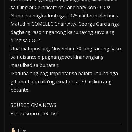
sa filing of Certificate of Candidacy kon COCs!
Nunot sa nagkaduol nga 2025 midterm elections.
Matud ni COMELEC Chair Atty. George Garcia nga
daghang rason nganong kanunay’ng sayo ang
filing sa COCs.
Una matapos ang November 30, ang tanang kaso
sa nuisance o pagpangdaot kinahanglang
masulbad sa buhatan.
Ikaduha ang pag-imprintar sa balota ilabina nga
gibana-bana nila’ng moabot sa 70 million ang
botante.
SOURCE: GMA NEWS
Photo Source: SRLIVE
Like