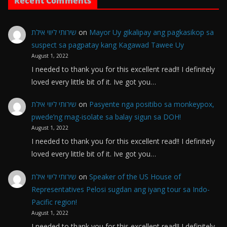
Recent Comments
שירותי ליווי אילת
on
Mayor Uy gikalipay ang pagkasikop sa
suspect sa pagpatay kang Kagawad Tawee Uy
August 1, 2022
I needed to thank you for this excellent read!! I definitely
loved every little bit of it. Ive got you…
שירותי ליווי אילת
on
Pasyente nga positibo sa monkeypox,
pwede’ng mag-isolate sa balay sigun sa DOH!
August 1, 2022
I needed to thank you for this excellent read!! I definitely
loved every little bit of it. Ive got you…
שירותי ליווי אילת
on
Speaker of the US House of
Representatives Pelosi sugdan ang iyang tour sa Indo-
Pacific region!
August 1, 2022
I needed to thank you for this excellent read!! I definitely