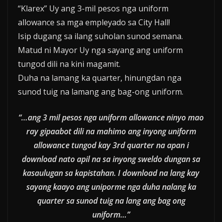
“Klarex” Uy ang 3-mil pesos nga uniform
allowance sa mga empleyado sa City Hall!
Isip dugang sa ilang suholan sunod semana.
Matud ni Mayor Uy nga sayang ang uniform
tungod dili na kini magamit.
Duha na lamang ka quarter, hinungdan nga
sunod tuig na lamang ang bag-ong uniform.
“…ang 3 mil pesos nga uniform allowance ninyo mao
ray gipaabot dili na mahimo ang inyong uniform
allowance tungod kay 3rd quarter na apan i
download nato apil na sa inyong sweldo dungan sa
kasaulugan sa kapistahan. I download na lang kay
sayang kaayo ang uniporme nga duha nalang ka
quarter sa sunod tuig na lang ang bag ong
uniform…”