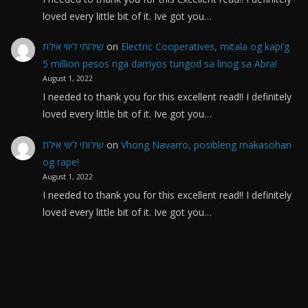
loved every little bit of it. Ive got you…
שירותי ליווי אילת
on
Electric Cooperatives, mitala og kapi’g
5 million pesos nga damyos tungod sa linog sa Abra!
August 1, 2022
I needed to thank you for this excellent read!! I definitely
loved every little bit of it. Ive got you…
שירותי ליווי אילת
on
Vhong Navarro, posibleng makasohan
og rape!
August 1, 2022
I needed to thank you for this excellent read!! I definitely
loved every little bit of it. Ive got you…