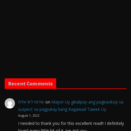
Recent Comments
שירותי ליווי אילת
on
Mayor Uy gikalipay ang pagkasikop sa
suspect sa pagpatay kang Kagawad Tawee Uy
August 1, 2022
I needed to thank you for this excellent read!! I definitely
loved every little bit of it. Ive got you…