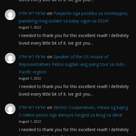
שירותי ליווי אילת
on
Pasyente nga positibo sa monkeypox,
pwede’ng mag-isolate sa balay sigun sa DOH!
August 1, 2022
I needed to thank you for this excellent read!! I definitely
loved every little bit of it. Ive got you…
שירותי ליווי אילת
on
Speaker of the US House of
Representatives Pelosi sugdan ang iyang tour sa Indo-
Pacific region!
August 1, 2022
I needed to thank you for this excellent read!! I definitely
loved every little bit of it. Ive got you…
שירותי ליווי אילת
on
Electric Cooperatives, mitala og kapi’g
5 million pesos nga damyos tungod sa linog sa Abra!
August 1, 2022
I needed to thank you for this excellent read!! I definitely