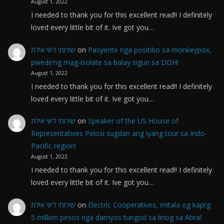
August 1, 2022
I needed to thank you for this excellent read!! I definitely
loved every little bit of it. Ive got you…
שירותי ליווי אילת
on
Pasyente nga positibo sa monkeypox,
pwede’ng mag-isolate sa balay sigun sa DOH!
August 1, 2022
I needed to thank you for this excellent read!! I definitely
loved every little bit of it. Ive got you…
שירותי ליווי אילת
on
Speaker of the US House of
Representatives Pelosi sugdan ang iyang tour sa Indo-
Pacific region!
August 1, 2022
I needed to thank you for this excellent read!! I definitely
loved every little bit of it. Ive got you…
שירותי ליווי אילת
on
Electric Cooperatives, mitala og kapi’g
5 million pesos nga damyos tungod sa linog sa Abra!