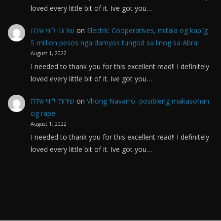
loved every little bit of it. Ive got you…
שירותי ליווי אילת
on
Electric Cooperatives, mitala og kapi’g
5 million pesos nga damyos tungod sa linog sa Abra!
August 1, 2022
I needed to thank you for this excellent read!! I definitely
loved every little bit of it. Ive got you…
שירותי ליווי אילת
on
Vhong Navarro, posibleng makasohan
og rape!
August 1, 2022
I needed to thank you for this excellent read!! I definitely
loved every little bit of it. Ive got you…