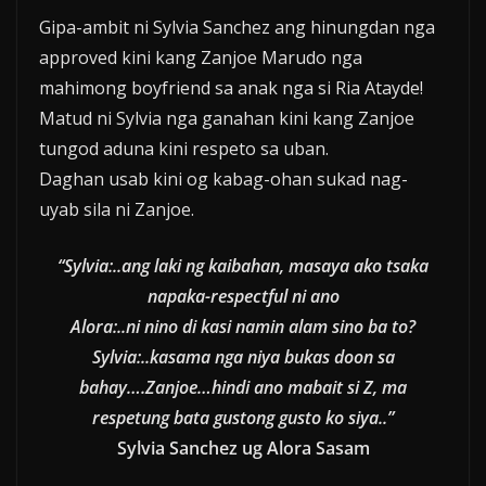
Gipa-ambit ni Sylvia Sanchez ang hinungdan nga
approved kini kang Zanjoe Marudo nga
mahimong boyfriend sa anak nga si Ria Atayde!
Matud ni Sylvia nga ganahan kini kang Zanjoe
tungod aduna kini respeto sa uban.
Daghan usab kini og kabag-ohan sukad nag-
uyab sila ni Zanjoe.
“Sylvia:..ang laki ng kaibahan, masaya ako tsaka
napaka-respectful ni ano
Alora:..ni nino di kasi namin alam sino ba to?
Sylvia:..kasama nga niya bukas doon sa
bahay….Zanjoe…hindi ano mabait si Z, ma
respetung bata gustong gusto ko siya..”
Sylvia Sanchez ug Alora Sasam