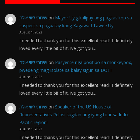
שירותי ליווי אילת
on
Mayor Uy gikalipay ang pagkasikop sa
suspect sa pagpatay kang Kagawad Tawee Uy
August 1, 2022
I needed to thank you for this excellent read!! I definitely
loved every little bit of it. Ive got you…
שירותי ליווי אילת
on
Pasyente nga positibo sa monkeypox,
pwede’ng mag-isolate sa balay sigun sa DOH!
August 1, 2022
I needed to thank you for this excellent read!! I definitely
loved every little bit of it. Ive got you…
שירותי ליווי אילת
on
Speaker of the US House of
Representatives Pelosi sugdan ang iyang tour sa Indo-
Pacific region!
August 1, 2022
I needed to thank you for this excellent read!! I definitely