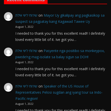
שירותי ליווי אילת
on
Mayor Uy gikalipay ang pagkasikop sa
suspect sa pagpatay kang Kagawad Tawee Uy
August 1, 2022
I needed to thank you for this excellent read!! I definitely
loved every little bit of it. Ive got you…
שירותי ליווי אילת
on
Pasyente nga positibo sa monkeypox,
pwede’ng mag-isolate sa balay sigun sa DOH!
August 1, 2022
I needed to thank you for this excellent read!! I definitely
loved every little bit of it. Ive got you…
שירותי ליווי אילת
on
Speaker of the US House of
Representatives Pelosi sugdan ang iyang tour sa Indo-
Pacific region!
August 1, 2022
I needed to thank you for this excellent read!! I definitely