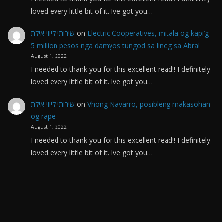
loved every little bit of it. Ive got you…
שירותי ליווי אילת
on
Electric Cooperatives, mitala og kapi’g
5 million pesos nga damyos tungod sa linog sa Abra!
August 1, 2022
I needed to thank you for this excellent read!! I definitely
loved every little bit of it. Ive got you…
שירותי ליווי אילת
on
Vhong Navarro, posibleng makasohan
og rape!
August 1, 2022
I needed to thank you for this excellent read!! I definitely
loved every little bit of it. Ive got you…