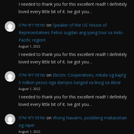
I needed to thank you for this excellent read!! I definitely
loved every little bit of it. Ive got you…
שירותי ליווי אילת
on
Speaker of the US House of
Representatives Pelosi sugdan ang iyang tour sa Indo-
Pacific region!
August 1, 2022
I needed to thank you for this excellent read!! I definitely
loved every little bit of it. Ive got you…
שירותי ליווי אילת
on
Electric Cooperatives, mitala og kapi’g
5 million pesos nga damyos tungod sa linog sa Abra!
August 1, 2022
I needed to thank you for this excellent read!! I definitely
loved every little bit of it. Ive got you…
שירותי ליווי אילת
on
Vhong Navarro, posibleng makasohan
og rape!
August 1, 2022