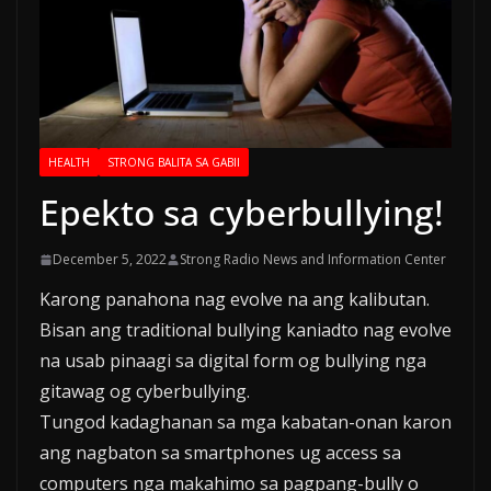
HEALTH
STRONG BALITA SA GABII
Epekto sa cyberbullying!
December 5, 2022
Strong Radio News and Information Center
Karong panahona nag evolve na ang kalibutan.
Bisan ang traditional bullying kaniadto nag evolve
na usab pinaagi sa digital form og bullying nga
gitawag og cyberbullying.
Tungod kadaghanan sa mga kabatan-onan karon
ang nagbaton sa smartphones ug access sa
computers nga makahimo sa pagpang-bully o