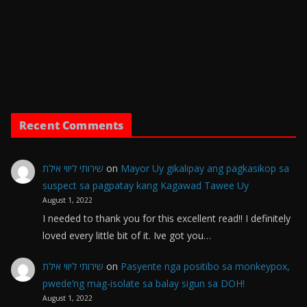
Recent Comments
שירותי ליווי אילת
on
Mayor Uy gikalipay ang pagkasikop sa
suspect sa pagpatay kang Kagawad Tawee Uy
August 1, 2022
I needed to thank you for this excellent read!! I definitely
loved every little bit of it. Ive got you…
שירותי ליווי אילת
on
Pasyente nga positibo sa monkeypox,
pwede’ng mag-isolate sa balay sigun sa DOH!
August 1, 2022